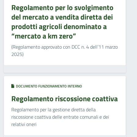
Regolamento per lo svolgimento
del mercato a vendita diretta dei
prodotti agricoli denominato a
“mercato a km zero”
(Regolamento approvato con DCC n. 4 dell’11 marzo
2025)
DOCUMENTO FUNZIONAMENTO INTERNO
Regolamento riscossione coattiva
Regolamento per la gestione diretta della
riscossione coattiva delle entrate comunali e dei
relativi oneri