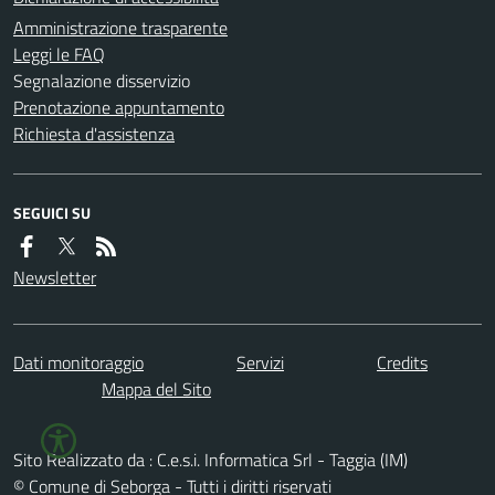
Amministrazione trasparente
Leggi le FAQ
Segnalazione disservizio
Prenotazione appuntamento
Richiesta d'assistenza
SEGUICI SU
Newsletter
Dati monitoraggio
Servizi
Credits
Mappa del Sito
Sito Realizzato da : C.e.s.i. Informatica Srl - Taggia (IM)
© Comune di Seborga - Tutti i diritti riservati