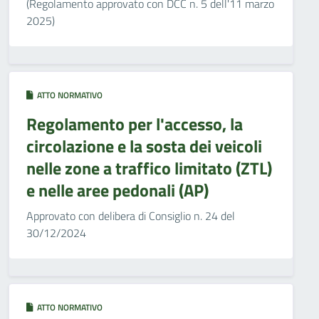
(Regolamento approvato con DCC n. 5 dell'11 marzo
2025)
ATTO NORMATIVO
Regolamento per l'accesso, la
circolazione e la sosta dei veicoli
nelle zone a traffico limitato (ZTL)
e nelle aree pedonali (AP)
Approvato con delibera di Consiglio n. 24 del
30/12/2024
ATTO NORMATIVO