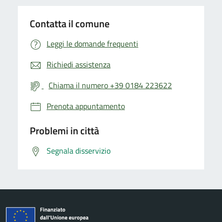
Contatta il comune
Leggi le domande frequenti
Richiedi assistenza
Chiama il numero +39 0184 223622
Prenota appuntamento
Problemi in città
Segnala disservizio