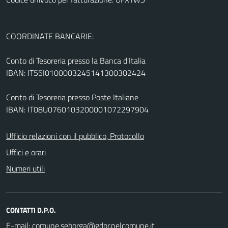
COORDINATE BANCARIE:
Conto di Tesoreria presso la Banca d'Italia
IBAN: IT55I0100003245141300302424
Conto di Tesoreria presso Poste Italiane
IBAN: IT08U0760103200001072297904
Ufficio relazioni con il pubblico, Protocollo
Uffici e orari
Numeri utili
CONTATTI D.P.O.
E-mail: