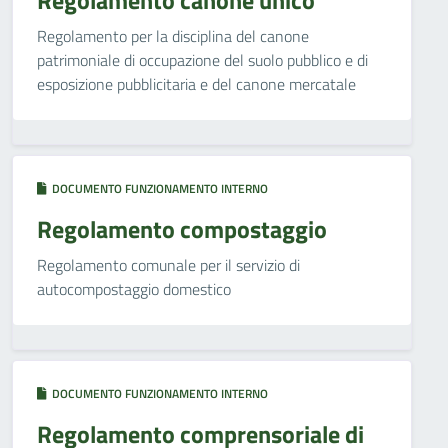
Regolamento canone unico
Regolamento per la disciplina del canone
patrimoniale di occupazione del suolo pubblico e di
esposizione pubblicitaria e del canone mercatale
DOCUMENTO FUNZIONAMENTO INTERNO
Regolamento compostaggio
Regolamento comunale per il servizio di
autocompostaggio domestico
DOCUMENTO FUNZIONAMENTO INTERNO
Regolamento comprensoriale di