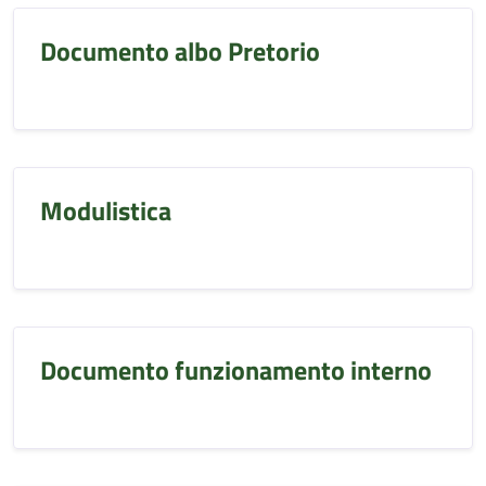
Documento albo Pretorio
Modulistica
Documento funzionamento interno