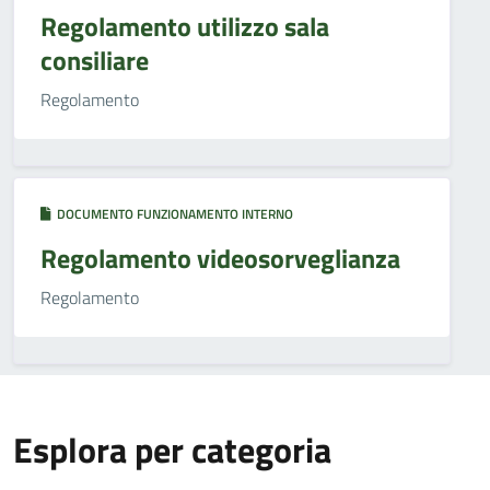
Regolamento utilizzo sala
consiliare
Regolamento
DOCUMENTO FUNZIONAMENTO INTERNO
Regolamento videosorveglianza
Regolamento
Esplora per categoria