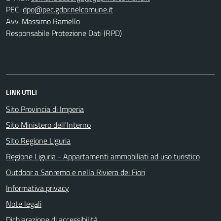
PEC:
Avv. Massimo Ramello
Responsabile Protezione Dati (RPD)
LINK UTILI
Sito Provincia di Imperia
Sito Ministero dell'Interno
Sito Regione Liguria
Regione Liguria - Appartamenti ammobiliati ad uso turistico
Outdoor a Sanremo e nella Riviera dei Fiori
Informativa privacy
Note legali
Dichiarazione di accessibilità