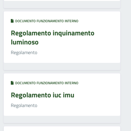
DOCUMENTO FUNZIONAMENTO INTERNO
Regolamento inquinamento
luminoso
Regolamento
DOCUMENTO FUNZIONAMENTO INTERNO
Regolamento iuc imu
Regolamento