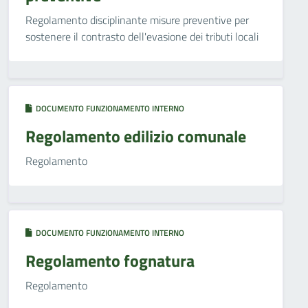
Regolamento disciplinante misure preventive per
sostenere il contrasto dell'evasione dei tributi locali
DOCUMENTO FUNZIONAMENTO INTERNO
Regolamento edilizio comunale
Regolamento
DOCUMENTO FUNZIONAMENTO INTERNO
Regolamento fognatura
Regolamento