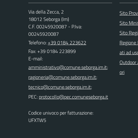
Via della Zecca, 2
Sito Prov
18012 Seborga (Im)
Sito Mini
C.F. 00245920087 - P.Iva:
Sito Regi
00245920087
Telefono:
+39 0184 223622
Regione 
Fax: +39 0184 223899
ati ad us
E-mail:
Outdoor a
;
ori
;
;
PEC:
Codice univoco per fatturazione:
UFXTW5