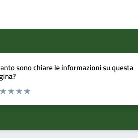
anto sono chiare le informazioni su questa
gina?
a da 1 a 5 stelle la pagina
ta 1 stelle su 5
Valuta 2 stelle su 5
Valuta 3 stelle su 5
Valuta 4 stelle su 5
Valuta 5 stelle su 5