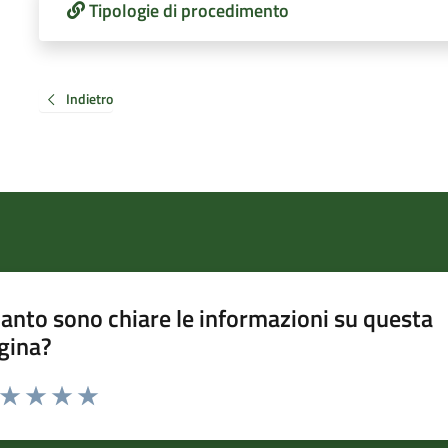
Tipologie di procedimento
Indietro
anto sono chiare le informazioni su questa
gina?
a da 1 a 5 stelle la pagina
ta 1 stelle su 5
Valuta 2 stelle su 5
Valuta 3 stelle su 5
Valuta 4 stelle su 5
Valuta 5 stelle su 5