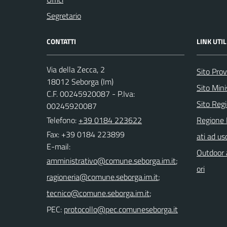
Segretario
CONTATTI
LINK UTIL
Via della Zecca, 2
Sito Prov
18012 Seborga (Im)
Sito Mini
C.F. 00245920087 - P.Iva:
Sito Regi
00245920087
Telefono:
+39 0184 223622
Regione 
Fax: +39 0184 223899
ati ad us
E-mail:
Outdoor a
;
ori
;
;
PEC: