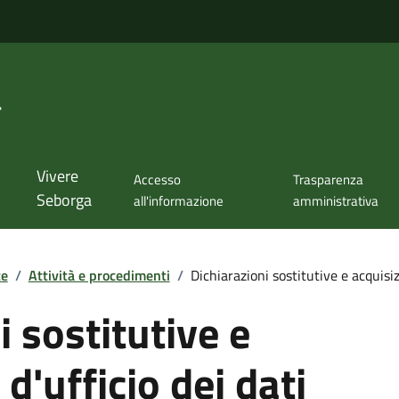
a
Vivere
Accesso
Trasparenza
Seborga
all'informazione
amministrativa
te
/
Attività e procedimenti
/
Dichiarazioni sostitutive e acquisizi
i sostitutive e
d'ufficio dei dati