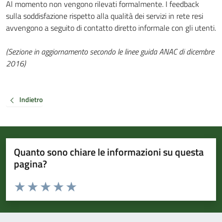
Al momento non vengono rilevati formalmente. I feedback
sulla soddisfazione rispetto alla qualità dei servizi in rete resi
avvengono a seguito di contatto diretto informale con gli utenti.
(Sezione in aggiornamento secondo le linee guida ANAC di dicembre
2016)
Indietro
Quanto sono chiare le informazioni su questa
pagina?
Valuta da 1 a 5 stelle la pagina
Valuta 1 stelle su 5
Valuta 2 stelle su 5
Valuta 3 stelle su 5
Valuta 4 stelle su 5
Valuta 5 stelle su 5