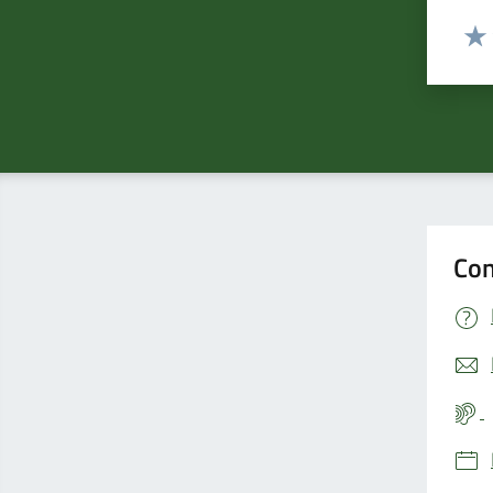
Valut
Valu
Con