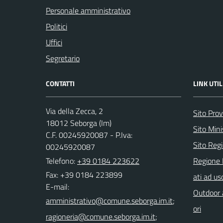
Personale amministrativo
Politici
Uffici
Segretario
CONTATTI
LINK UTIL
Via della Zecca, 2
Sito Prov
18012 Seborga (Im)
Sito Mini
C.F. 00245920087 - P.Iva:
Sito Regi
00245920087
Telefono:
+39 0184 223622
Regione 
Fax: +39 0184 223899
ati ad us
E-mail:
Outdoor a
;
ori
;