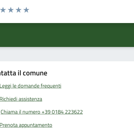
a da 1 a 5 stelle la pagina
ta 1 stelle su 5
Valuta 2 stelle su 5
Valuta 3 stelle su 5
Valuta 4 stelle su 5
Valuta 5 stelle su 5
tatta il comune
Leggi le domande frequenti
Richiedi assistenza
Chiama il numero +39 0184 223622
Prenota appuntamento